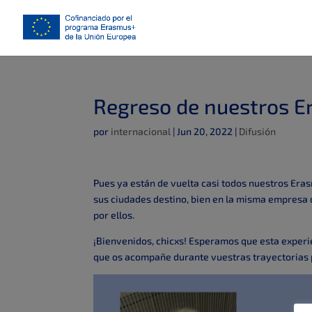
Regreso de nuestros 
por
internacional
|
Jun 20, 2022
|
Difusión
Pues ya están de vuelta casi todos nuestros Era
sus ciudades destino, bien en la misma empresa d
por ellos.
¡Bienvenidos, chicxs! Esperamos que esta experi
que os acompañe durante vuestras trayectorias 