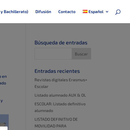
 y Bachillerato)
Difusión
Contacto
Español
Búsqueda de entradas
Entradas recientes
o en
Revistas digitales Erasmus+
sado
Escolar
Listado alumnado AUX & OL
 y
ESCOLAR: Listado definitivo
alumnado
LISTADO DEFINITIVO DE
MOVILIDAD PARA