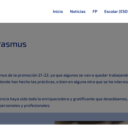
Inicio
Noticias
FP
Escolar (ESO
Erasmus
smus de la promoción 21-22, ya que algunos se van a quedar trabajand
onde han hecho las prácticas, o bien en alguna otra que se ha intere
encia haya sido todo lo enriquecedora y gratificante que deseábamos,
personales y profesionales.