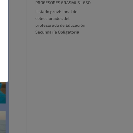
PROFESORES ERASMUS+ ESO
Listado provisional de
seleccionados del
profesorado de Educación
Secundaría Obligatoria