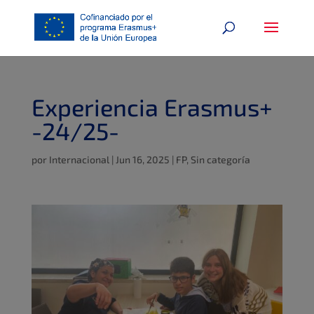
Experiencia Erasmus+
-24/25-
por
Internacional
|
Jun 16, 2025
|
FP
,
Sin categoría