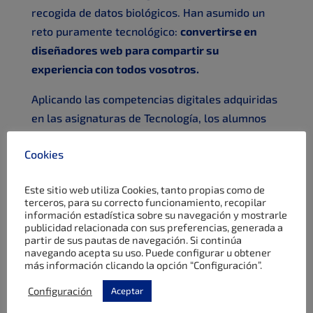
recogida de datos biológicos. Han asumido un
reto puramente tecnológico:
convertirse en
diseñadores web para compartir su
experiencia con todos vosotros.
Aplicando las competencias digitales adquiridas
en las asignaturas de Tecnología, los alumnos
han estructurado, diseñado y publicado sus
Cookies
propias webs utilizando la herramienta Google
Sites. En estos espacios han volcado todo su
Este sitio web utiliza Cookies, tanto propias como de
aprendizaje:
terceros, para su correcto funcionamiento, recopilar
información estadística sobre su navegación y mostrarle
publicidad relacionada con sus preferencias, generada a
El Diario de a bordo:
Un recorrido
partir de sus pautas de navegación. Si continúa
interactivo y visual por las actividades
navegando acepta su uso. Puede configurar u obtener
más información clicando la opción “Configuración”.
realizadas y el intercambio cultural.
Configuración
Aceptar
Comunicación Audiovisual:
El