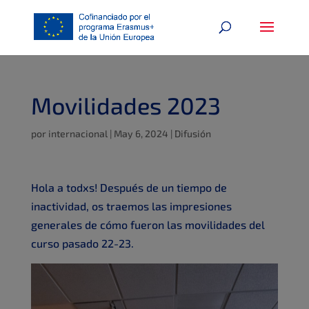
Movilidades 2023
por
internacional
|
May 6, 2024
|
Difusión
Hola a todxs! Después de un tiempo de
inactividad, os traemos las impresiones
generales de cómo fueron las movilidades del
curso pasado 22-23.