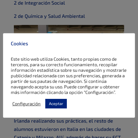
2 de Integración Social
2 de Química y Salud Ambiental
Cookies
Este sitio web utiliza Cookies, tanto propias como de
terceros, para su correcto funcionamiento, recopilar
información estadística sobre su navegación y mostrarle
publicidad relacionada con sus preferencias, generada a
partir de sus pautas de navegación. Si continúa
navegando acepta su uso. Puede configurar u obtener
más información clicando la opción “Configuración”.
Configuración
Aceptar
Aparte del alumno de ASIR, que estuvo en
Irlanda realizando sus prácticas, el resto de
alumnos estuvieron en Italia en las ciudades de
Catania y Milazzo. Allí, además de hacer su FCT,